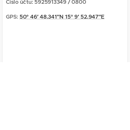
Číslo účtu: 5925913349 / 0800
GPS:
50° 46′ 48.341″N 15° 9′ 52.947″E