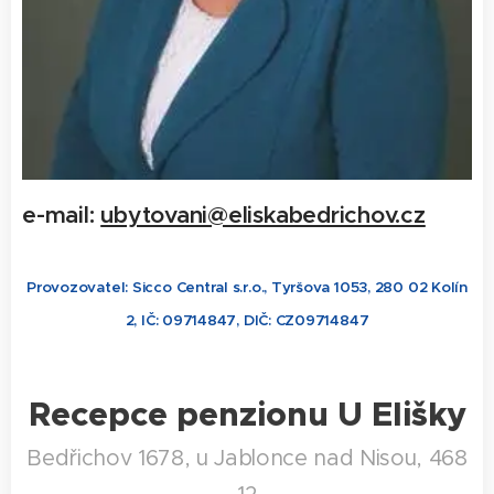
e-mail:
ubytovani@eliskabedrichov.cz
Provozovatel: Sicco Central s.r.o., Tyršova 1053, 280 02 Kolín
2, IČ: 09714847, DIČ: CZ09714847
Recepce penzionu U Elišky
Bedřichov 1678, u Jablonce nad Nisou, 468
12