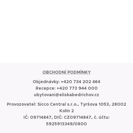
OBCHODNÍ PODMÍNKY
Objednávky:
+420 734 202 464
Recepce: +420 773 944 000
ubytovani@eliskabedrichov.cz
Provozovatel: Sicco Central s.r.o., Tyršova 1053, 28002
Kolín 2
IČ: 09714847, DIČ: CZ09714847, č. účtu:
5925913349/0800