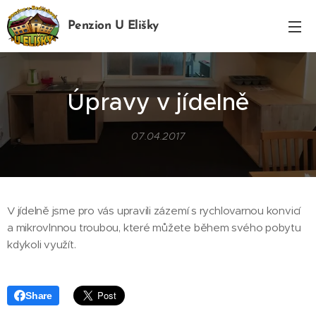
Penzion U Elišky
Bedřichov
Úpravy v jídelně
07.04.2017
V jídelně jsme pro vás upravili zázemí s rychlovarnou konvicí
a mikrovlnnou troubou, které můžete během svého pobytu
kdykoli využít.
Share