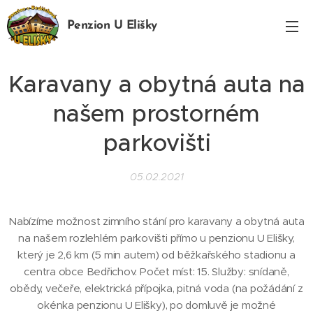
Penzion U Elišky
Bedřichov
Karavany a obytná auta na
našem prostorném
parkovišti
05.02.2021
Nabízíme možnost zimního stání pro karavany a obytná auta
na našem rozlehlém parkovišti přímo u penzionu U Elišky,
který je 2,6 km (5 min autem) od běžkařského stadionu a
centra obce Bedřichov. Počet míst: 15. Služby: snídaně,
obědy, večeře, elektrická přípojka, pitná voda (na požádání z
okénka penzionu U Elišky), po domluvě je možné