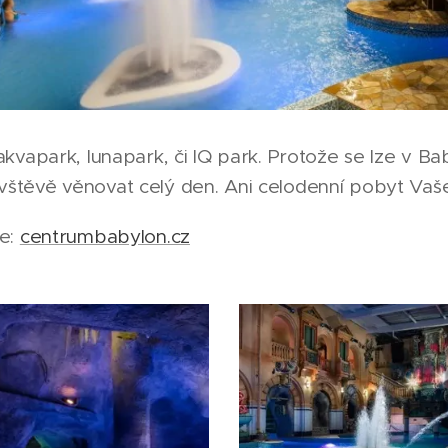
kvapark, lunapark, či IQ park. Protože se lze v Baby
těvě věnovat celý den. Ani celodenní pobyt Vaše
de:
centrumbabylon.cz