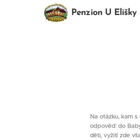
Penzion U Elišky
Bedřichov
Na otázku, kam s
odpověď: do Baby
děti, vyžití zde v