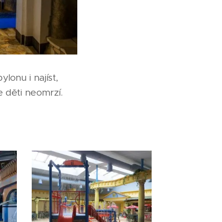
lonu i najíst,
 děti neomrzí.