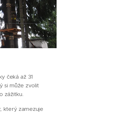
ky čeká až 31
 si může zvolit
o zážitku.
y
, který zamezuje