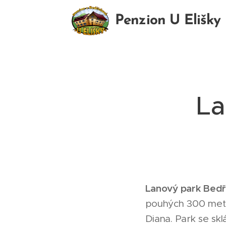
Penzion U Elišky
Bedřichov
La
Lanový park Bedř
pouhých 300 metr
Diana. Park se sk