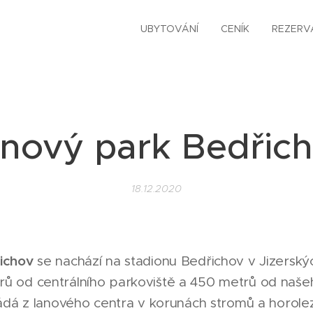
UBYTOVÁNÍ
CENÍK
REZERV
nový park Bedřic
18.12.2020
ichov
se nachází na stadionu Bedřichov v Jizerský
ů od centrálního parkoviště a 450 metrů od naše
ládá z lanového centra v korunách stromů a horole