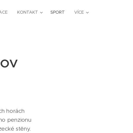
ACE
KONTAKT
SPORT
VÍCE
hov
ch horách
ho penzionu
zecké stěny.