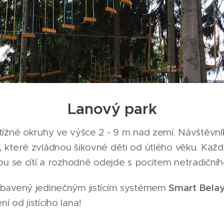
Lanový park
tížné okruhy ve výšce 2 - 9 m nad zemí. Návštěvní
 které zvládnou šikovné děti od útlého věku. Každý
ou se cítí a rozhodně odejde s pocitem netradičníh
Smart Bela
ybavený jedinečným jistícím systémem
 od jistícího lana!