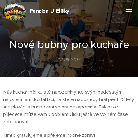
Penzion U Elišky
Bedřichov
Nové bubny pro kuchaře
22.09.2017
Náš kuchař měl kulaté narozeniny. Ke svým padesátým
narozeninám dostal bicí, na které naposledy hrál před 25 lety.
Ale plavání a bubnování se prý nezapomíná. Takže až
přijedete, může vám k dobrému jídlu ještě ve volném čase
zabubnovat.
Tímto gratulujeme a přejeme hodně zdraví.